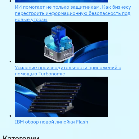
ИИ помогает не только защитникам. Как бизнесу
перестроить информационную безопасность под
новые угрозы
Усиление производительности приложений с
помощью Turbonomic
IBM обзор новой линейки Flash
Категории