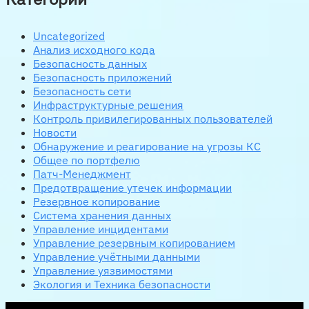
Uncategorized
Анализ исходного кода
Безопасность данных
Безопасность приложений
Безопасность сети
Инфраструктурные решения
Контроль привилегированных пользователей
Новости
Обнаружение и реагирование на угрозы КС
Общее по портфелю
Патч-Менеджмент
Предотвращение утечек информации
Резервное копирование
Система хранения данных
Управление инцидентами
Управление резервным копированием
Управление учётными данными
Управление уязвимостями
Экология и Техника безопасности