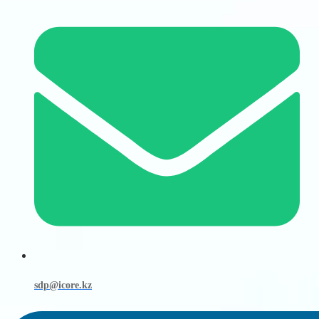
sdp@icore.kz