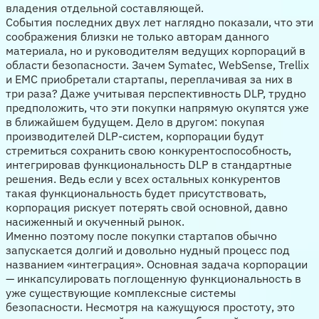
владения отдельной составляющей.
События последних двух лет наглядно показали, что эти
соображения близки не только авторам данного
материала, но и руководителям ведущих корпораций в
области безопасности. Зачем Symatec, WebSense, Trellix
и EMC приобретали стартапы, переплачивая за них в
три раза? Даже учитывая перспективность DLP, трудно
предположить, что эти покупки напрямую окупятся уже
в ближайшем будущем. Дело в другом: покупая
производителей DLP-систем, корпорации будут
стремиться сохранить свою конкурентоспособность,
интегрировав функциональность DLP в стандартные
решения. Ведь если у всех остальных конкурентов
такая функциональность будет присутствовать,
корпорация рискует потерять свой основной, давно
насиженный и окученный рынок.
Именно поэтому после покупки стартапов обычно
запускается долгий и довольно нудный процесс под
названием «интеграция». Основная задача корпорации
— инкапсулировать поглощенную функциональность в
уже существующие комплексные системы
безопасности. Несмотря на кажущуюся простоту, это