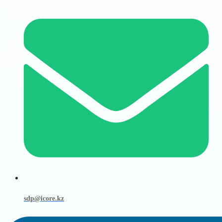
sdp@icore.kz