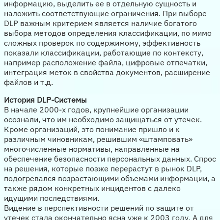
информацию, выделить ее в отдельную сущность и
наложить соответствующие ограничения. При выборе
DLP важным критерием является наличие богатого
выбора методов определения классификации, по мимо
сложных проверок по содержимому, эффективность
показали классификации, работающие по контексту,
например расположение файла, цифровые отпечатки,
интеграция меток в свойства документов, расширение
файлов и т.д.
История DLP-Системы
В начале 2000-х годов, крупнейшие организации
осознали, что им необходимо защищаться от утечек.
Кроме организаций, это понимание пришло и к
различным чиновникам, решившим «штамповать»
многочисленные нормативы, направленные на
обеспечение безопасности персональных данных. Спрос
на решения, которые позже перерастут в рынок DLP,
подогревался возрастающими объемами информации, а
также рядом конкретных инцидентов с далеко
идущими последствиями.
Видение в перспективности решений по защите от
утечек стала окончательно ясна уже к 2003 году. А для