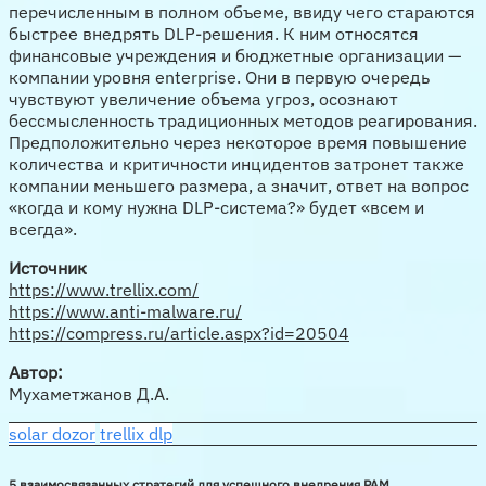
перечисленным в полном объеме, ввиду чего стараются
быстрее внедрять DLP-решения. К ним относятся
финансовые учреждения и бюджетные организации —
компании уровня enterprise. Они в первую очередь
чувствуют увеличение объема угроз, осознают
бессмысленность традиционных методов реагирования.
Предположительно через некоторое время повышение
количества и критичности инцидентов затронет также
компании меньшего размера, а значит, ответ на вопрос
«когда и кому нужна DLP-система?» будет «всем и
всегда».
Источник
https://www.trellix.com/
https://www.anti-malware.ru/
https://compress.ru/article.aspx?id=20504
Автор:
Мухаметжанов Д.А.
solar dozor
trellix dlp
5 взаимосвязанных стратегий для успешного внедрения PAM