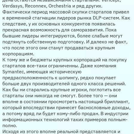
Verdasys, Reconnex, Orchestria и ряд других.
Фактически период массовой скупки стартапов привел
к временной стагнации лидеров рынка DLP-систем. Как
следствие, у их основных конкурентов появилась
прекрасная возможность для саморазвития. Пока
бывшие лидеры интегрируются, более слабые могут
подтянуть собственную подготовку. И далеко не факт,
что после этого они станут продаваться крупным
корпорациям.
К тому же и бюджеты крупных корпораций на покупку
стартапов все-таки ограниченны. Даже компания
Symantec, имеющая историческую
предрасположенность к шопингу, редко покупает
больше двух производителей одного класса решений.
Как бы ни старались крупные игроки, поглотить все
стартапы они никогда не смогут. Более того — они
вполне в состоянии просмотреть настоящий бриллиант,
который впоследствии принесет баснословные доходы,
а потому вряд ли будет кому-либо продан. В индустрии
информационных технологий таких примеров полным-
полно.
Исходя из этого вполне реальной представляется и