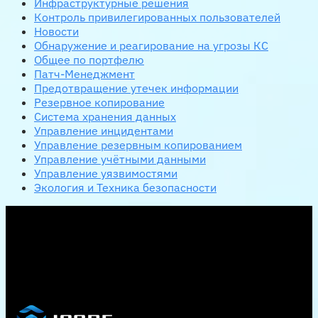
Инфраструктурные решения
Контроль привилегированных пользователей
Новости
Обнаружение и реагирование на угрозы КС
Общее по портфелю
Патч-Менеджмент
Предотвращение утечек информации
Резервное копирование
Система хранения данных
Управление инцидентами
Управление резервным копированием
Управление учётными данными
Управление уязвимостями
Экология и Техника безопасности