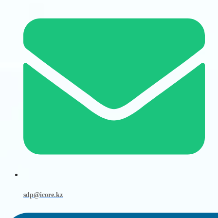
sdp@icore.kz