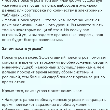
• Новое. Поиск угроз в той или иной форме существует
уже много лет, будь то поиск выбросов в журналах
данных или сортировка по количеству в электронных
таблицах Excel.
• Магия. Поиск угроз — это то, чем могут заниматься
даже аналитики начального уровня. Вы можете знать
только некоторые вещи об этом. Но если у вас
пытливый ум, и вы задаете правильные вопросы, ваш
опыт будет быстро развиваться.
Зачем искать угрозы?
Поиск угроз важен. Эффективный поиск угроз помогает
сократить время от вторжения до обнаружения, сводя к
минимуму ущерб, наносимый злоумышленниками. Чем
дольше проходит время между сбоем системы и
реакцией, тем больший ущерб понесет организация во
время атаки.
Кроме того, поиск угроз может помочь вам:
• Находить ранее необнаруженные угрозы и сокращать
время поимки (от заражения до обнаружения).
• Изучите среду безопасности, чтобы повысить скорость