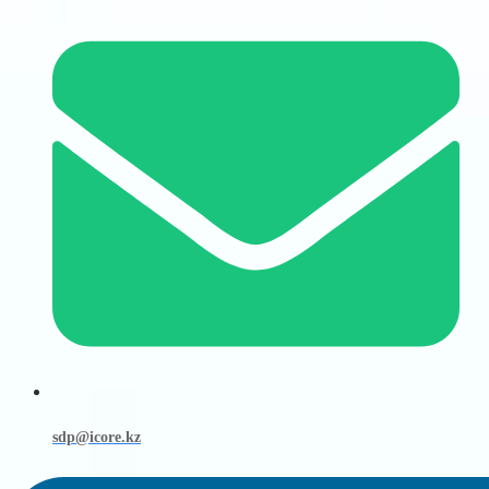
sdp@icore.kz