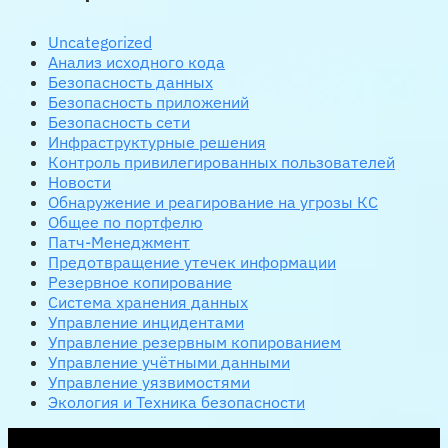
Uncategorized
Анализ исходного кода
Безопасность данных
Безопасность приложений
Безопасность сети
Инфраструктурные решения
Контроль привилегированных пользователей
Новости
Обнаружение и реагирование на угрозы КС
Общее по портфелю
Патч-Менеджмент
Предотвращение утечек информации
Резервное копирование
Система хранения данных
Управление инцидентами
Управление резервным копированием
Управление учётными данными
Управление уязвимостями
Экология и Техника безопасности