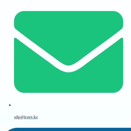
sdp@icore.kz