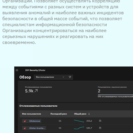
Организации. Позволяет осуществлять корреляцию
между событиями с разных систем и устройств для
выявления аномалий и наиболее важных инцидентов
безопасности в общей массе событий, что позволяет
специалистам информационной безопасности
Организации концентрироваться на наиболее
серьезных нарушениях и реагировать на них
своевременно.