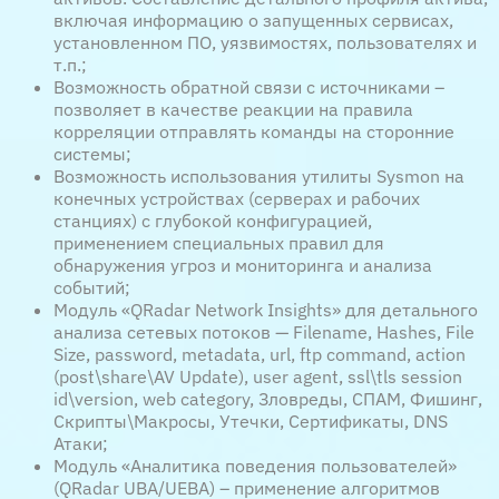
включая информацию о запущенных сервисах,
установленном ПО, уязвимостях, пользователях и
т.п.;
Возможность обратной связи с источниками –
позволяет в качестве реакции на правила
корреляции отправлять команды на сторонние
системы;
Возможность использования утилиты Sysmon на
конечных устройствах (серверах и рабочих
станциях) с глубокой конфигурацией,
применением специальных правил для
обнаружения угроз и мониторинга и анализа
событий;
Модуль «QRadar Network Insights» для детального
анализа сетевых потоков — Filename, Hashes, File
Size, password, metadata, url, ftp command, action
(post\share\AV Update), user agent, ssl\tls session
id\version, web category, Зловреды, СПАМ, Фишинг,
Скрипты\Макросы, Утечки, Сертификаты, DNS
Атаки;
Модуль «Аналитика поведения пользователей»
(QRadar UBA/UEBA) – применение алгоритмов