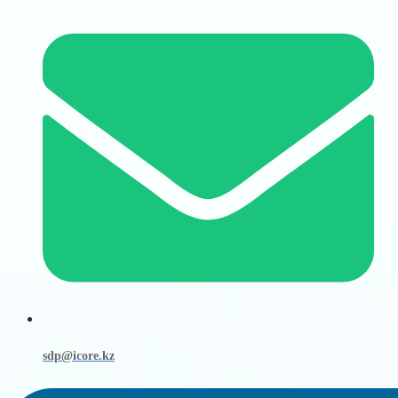
sdp@icore.kz