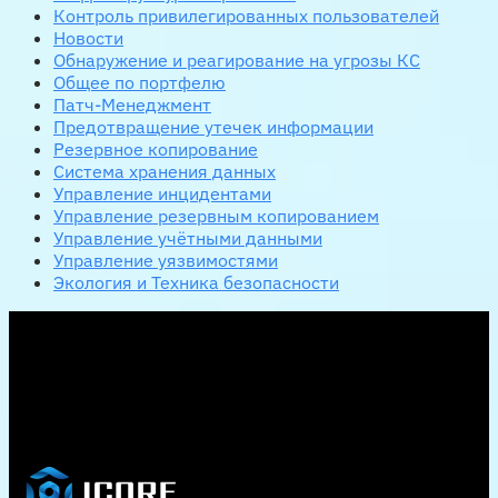
Контроль привилегированных пользователей
Новости
Обнаружение и реагирование на угрозы КС
Общее по портфелю
Патч-Менеджмент
Предотвращение утечек информации
Резервное копирование
Система хранения данных
Управление инцидентами
Управление резервным копированием
Управление учётными данными
Управление уязвимостями
Экология и Техника безопасности