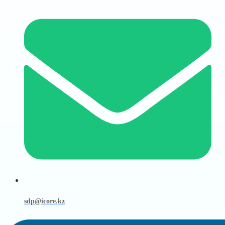
sdp@icore.kz