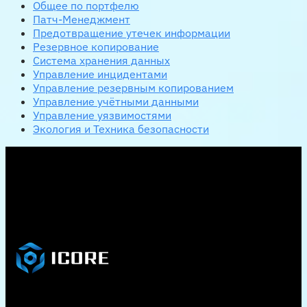
Общее по портфелю
Патч-Менеджмент
Предотвращение утечек информации
Резервное копирование
Система хранения данных
Управление инцидентами
Управление резервным копированием
Управление учётными данными
Управление уязвимостями
Экология и Техника безопасности