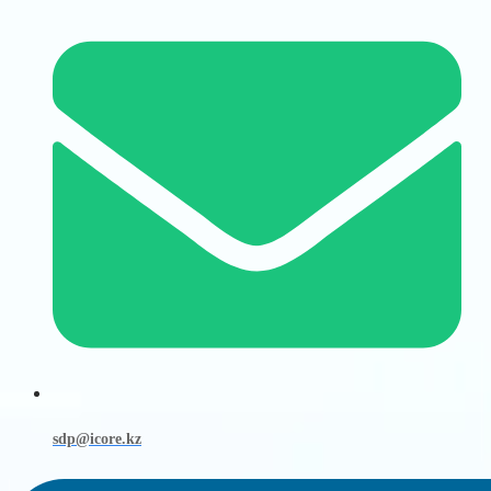
sdp@icore.kz