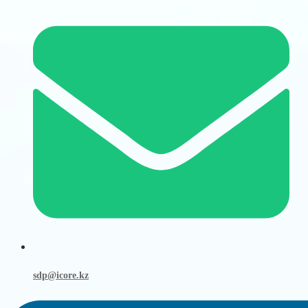
sdp@icore.kz