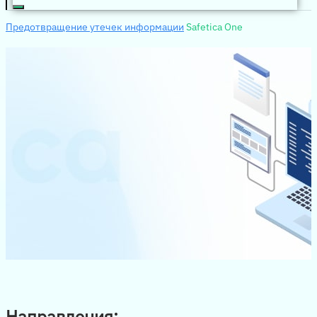
Предотвращение утечек информации
Safetica One
Направления: