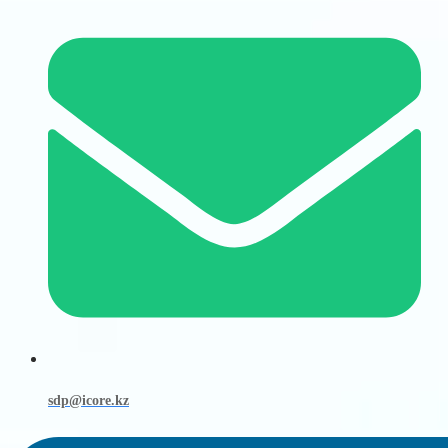
sdp@icore.kz