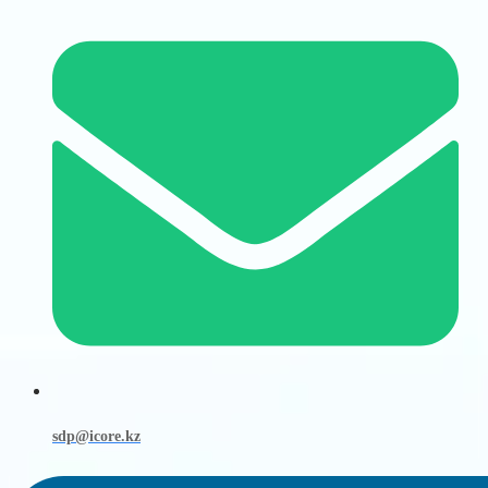
sdp@icore.kz