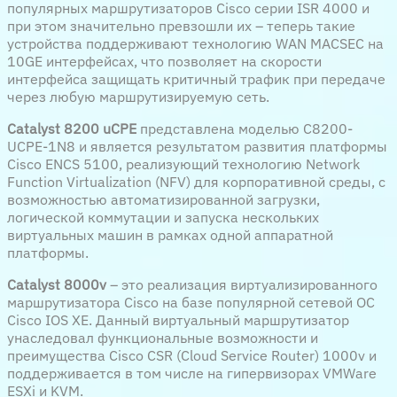
популярных маршрутизаторов Cisco серии ISR 4000 и
при этом значительно превзошли их – теперь такие
устройства поддерживают технологию WAN MACSEC на
10GE интерфейсах, что позволяет на скорости
интерфейса защищать критичный трафик при передаче
через любую маршрутизируемую сеть.
Catalyst 8200 uCPE
представлена моделью C8200-
UCPE-1N8 и является результатом развития платформы
Cisco ENCS 5100, реализующий технологию Network
Function Virtualization (NFV) для корпоративной среды, с
возможностью автоматизированной загрузки,
логической коммутации и запуска нескольких
виртуальных машин в рамках одной аппаратной
платформы.
Catalyst 8000v
– это реализация виртуализированного
маршрутизатора Cisco на базе популярной сетевой ОС
Cisco IOS XE. Данный виртуальный маршрутизатор
унаследовал функциональные возможности и
преимущества Cisco CSR (Cloud Service Router) 1000v и
поддерживается в том числе на гипервизорах VMWare
ESXi и KVM.