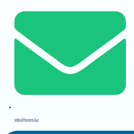
sdp@icore.kz